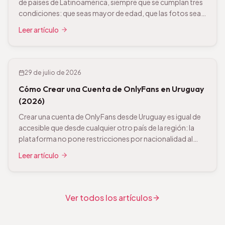
de países de Latinoamérica, siempre que se cumplan tres
condiciones: que seas mayor de edad, que las fotos sean
tuyas y que declares los ingresos. No es una zona gris ni un
Leer artículo
vacío legal: es una actividad económica normal y
corriente. Dicho […]
29 de julio de 2026
Cómo Crear una Cuenta de OnlyFans en Uruguay
(2026)
Crear una cuenta de OnlyFans desde Uruguay es igual de
accesible que desde cualquier otro país de la región: la
plataforma no pone restricciones por nacionalidad al
registrarte. Lo específico de Uruguay está en el
Leer artículo
documento de verificación y en el cobro, así que vamos
directas a eso. Qué pide OnlyFans para verificar tu cuenta
[…]
Ver todos los artículos