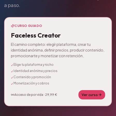
a paso.
CURSO GUIADO
Faceless Creator
El camino completo: elegir plataforma, crear tu
identidad anónima, definir precios, producir contenido,
promocionarte y monetizar con retención.
Elige tu plataforma y nicho
✓
Identidad anónima y precios
✓
Contenido y promoción
✓
Monetización y cobros
✓
Ver curso
Acceso de por vida · 29,99 €