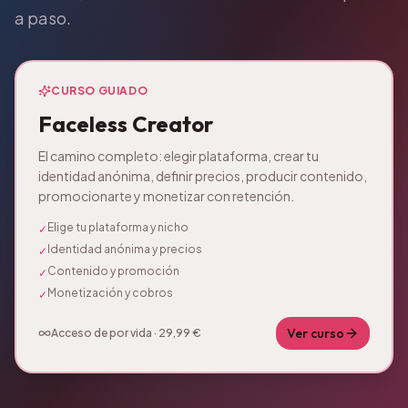
a paso.
CURSO GUIADO
Faceless Creator
El camino completo: elegir plataforma, crear tu
identidad anónima, definir precios, producir contenido,
promocionarte y monetizar con retención.
Elige tu plataforma y nicho
✓
Identidad anónima y precios
✓
Contenido y promoción
✓
Monetización y cobros
✓
Ver curso
Acceso de por vida · 29,99 €