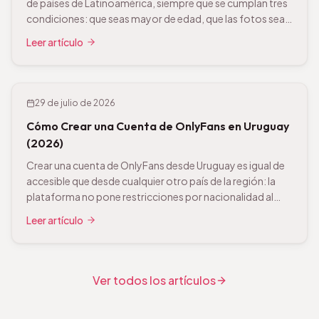
de países de Latinoamérica, siempre que se cumplan tres
condiciones: que seas mayor de edad, que las fotos sean
tuyas y que declares los ingresos. No es una zona gris ni un
Leer artículo
vacío legal: es una actividad económica normal y
corriente. Dicho […]
29 de julio de 2026
Cómo Crear una Cuenta de OnlyFans en Uruguay
(2026)
Crear una cuenta de OnlyFans desde Uruguay es igual de
accesible que desde cualquier otro país de la región: la
plataforma no pone restricciones por nacionalidad al
registrarte. Lo específico de Uruguay está en el
Leer artículo
documento de verificación y en el cobro, así que vamos
directas a eso. Qué pide OnlyFans para verificar tu cuenta
[…]
Ver todos los artículos